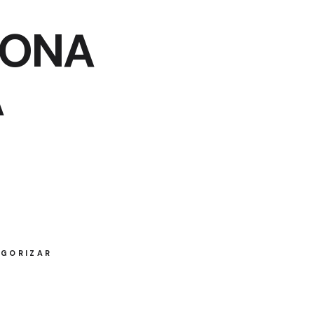
BONA
A
EGORIZAR