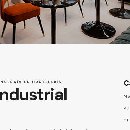
C
NOLOGÍA EN HOSTELERÍA
ndustrial
MA
PU
TE