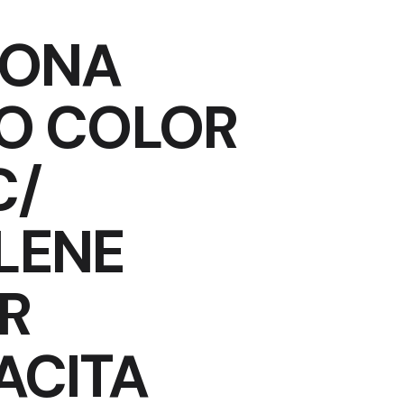
BONA
RO COLOR
C/
LENE
R
ACITA