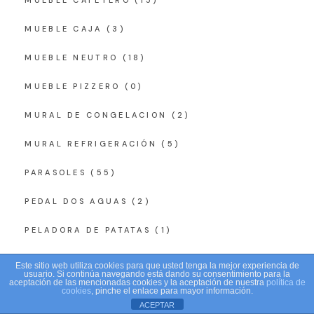
MUEBLE CAJA
(3)
MUEBLE NEUTRO
(18)
MUEBLE PIZZERO
(0)
MURAL DE CONGELACION
(2)
MURAL REFRIGERACIÓN
(5)
PARASOLES
(55)
PEDAL DOS AGUAS
(2)
PELADORA DE PATATAS
(1)
PICADORA
(2)
Este sitio web utiliza cookies para que usted tenga la mejor experiencia de
usuario. Si continúa navegando está dando su consentimiento para la
aceptación de las mencionadas cookies y la aceptación de nuestra
política de
PIES MESA
(4)
cookies
, pinche el enlace para mayor información.
ACEPTAR