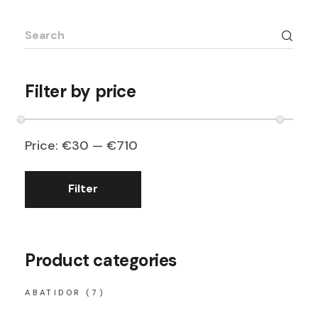
Search
for:
Filter by price
Price:
€30
—
€710
Filter
Min
Max
price
price
Product categories
ABATIDOR
(7)