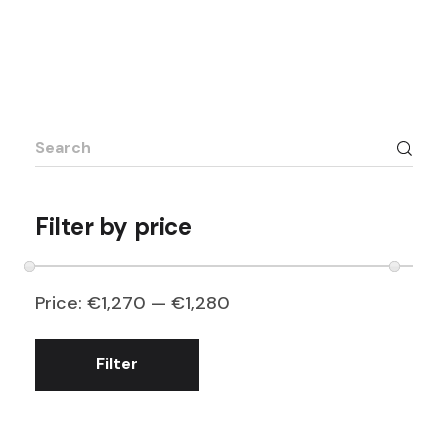
Search
for:
Filter by price
Price:
€1,270
—
€1,280
Filter
Min
Max
price
price