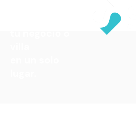
Todo lo que
necesita
tu negocio o
villa
en un solo
lugar.