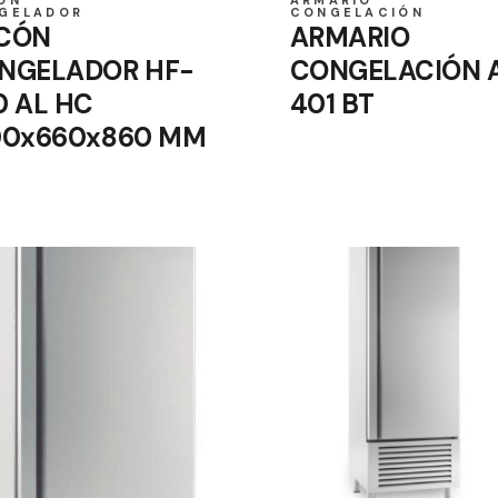
GELADOR
CONGELACIÓN
CÓN
ARMARIO
NGELADOR HF-
CONGELACIÓN 
0 AL HC
401 BT
00x660x860 MM