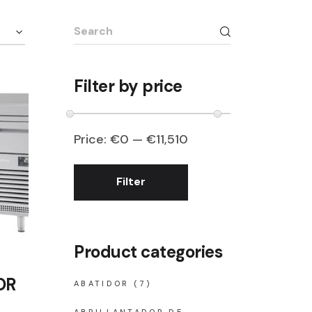
Search
for:
Filter by price
Price:
€0
—
€11,510
Filter
Min
Max
price
price
Product categories
OR
ABATIDOR
(7)