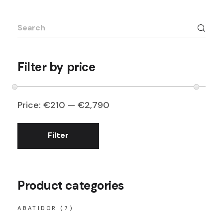
Search
for:
Filter by price
Price:
€210
—
€2,790
Filter
Min
Max
price
price
Product categories
ABATIDOR
(7)