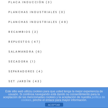
PLACA INDUCCIÓN
(3)
PLANCHAS INDUSTRIALES
(0)
PLANCHAS INDUSTRIALES
(49)
RECAMBIOS
(2)
REPUESTOS
(47)
SALAMANDRA
(6)
SECADORA
(1)
SEPARADORES
(4)
SET JARDÍN
(43)
SIERRAS
(2)
Este sitio web utiliza cookies para que usted tenga la mejor experiencia de
usuario. Si continúa navegando está dando su consentimiento para la
aceptación de las mencionadas cookies y la aceptación de nuestra
política de
cookies
, pinche el enlace para mayor información.
SILLA
(0)
ACEPTAR