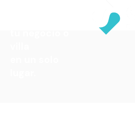
Todo lo que
necesita
tu negocio o
villa
en un solo
lugar.