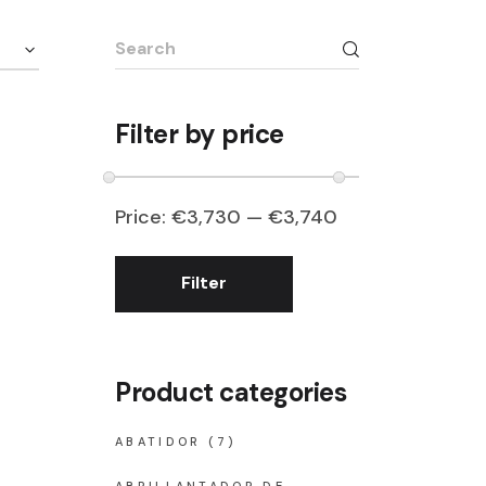
Search
for:
Filter by price
Price:
€3,730
—
€3,740
Filter
Min
Max
price
price
Product categories
ABATIDOR
(7)